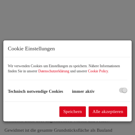
Cookie Einstellungen
Grundstück
Wir verwenden Cookies um Einstellungen zu speichern. Nähere Informationen
finden Sie in unserer
Datenschutzerklärung
und unserer
Cookie Policy
.
Beschreibung
Technisch notwendige Cookies
immer aktiv
Leben mitten in der Natur!
Das Grundstück befindet sich in einer Neuparzellierung am Rande
Speichern
Alle akzeptieren
von Nickelsdorf. Die leichte erhöhte Lage gewährt einen
herrlichen Blick über angrenzenden Wiesen und Felder!
Gewidmet ist die gesamte Grundstücksfläche als Bauland