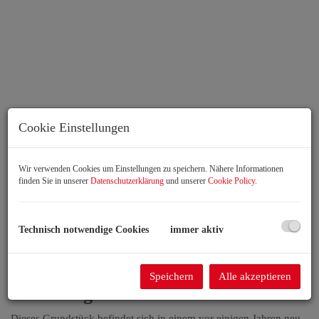
Cookie Einstellungen
Wir verwenden Cookies um Einstellungen zu speichern. Nähere Informationen
finden Sie in unserer
Datenschutzerklärung
und unserer
Cookie Policy
.
Beschreibung
Technisch notwendige Cookies
immer aktiv
„Ruhe genießen, Wien/Bratislava
schnell erreichen – Baugrund ohne
Speichern
Alle akzeptieren
Bauzwang“
Dieses Grundstück befindet sich in einem vor einigen Jahren neu