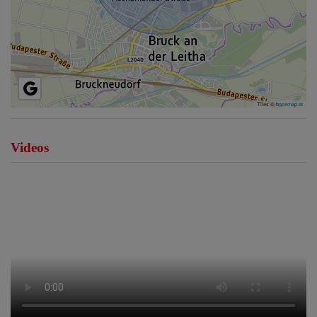
Tiles ©
basemap.at
Videos