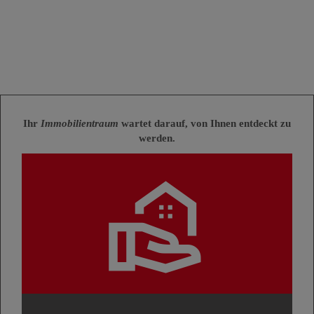
Ihr
Immobilientraum
wartet darauf, von Ihnen entdeckt zu
werden.
real_estate_agent