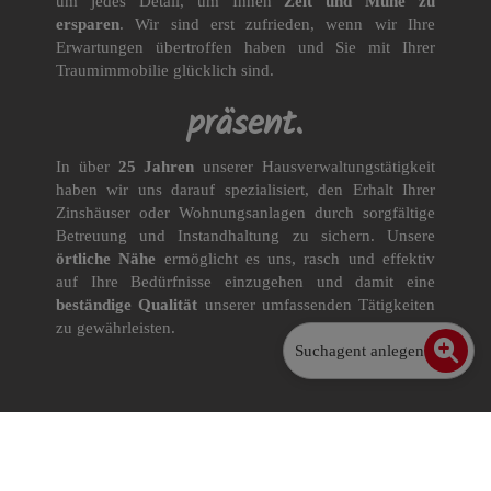
um jedes Detail, um Ihnen
Zeit und Mühe zu
ersparen
. Wir sind erst zufrieden, wenn wir Ihre
Erwartungen übertroffen haben und Sie mit Ihrer
Traumimmobilie glücklich sind.
präsent.
In über
25 Jahren
unserer Hausverwaltungstätigkeit
haben wir uns darauf spezialisiert, den Erhalt Ihrer
Zinshäuser oder Wohnungsanlagen durch sorgfältige
Betreuung und Instandhaltung zu sichern. Unsere
örtliche Nähe
ermöglicht es uns, rasch und effektiv
auf Ihre Bedürfnisse einzugehen und damit eine
beständige Qualität
unserer umfassenden Tätigkeiten
zu gewährleisten.
Suchagent anlegen