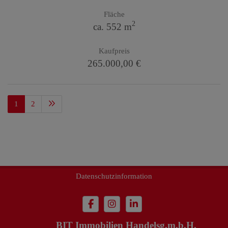
Fläche
2
ca. 552 m
Kaufpreis
265.000,00 €
1
2
Impressum
Datenschutzinformation
BIT Immobilien Handelsg.m.b.H.