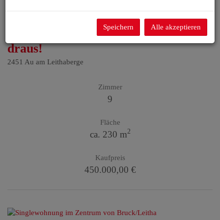
Speichern
Alle akzeptieren
Halle, Hof und Haus – mach was
draus!
2451 Au am Leithaberge
Zimmer
9
Fläche
2
ca. 230 m
Kaufpreis
450.000,00 €