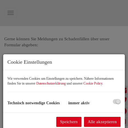
Navigation anzeigen
Gerne können Sie Meldungen zu Schadenfällen über unser
Formular abgeben:
Cookie Einstellungen
Kontaktformular
Wir verwenden Cookies um Einstellungen zu speichern. Nähere Informationen
finden Sie in unserer
Datenschutzerklärung
und unserer
Cookie Policy
.
E-Mail
Technisch notwendige Cookies
immer aktiv
Firmenname
Speichern
Alle akzeptieren
Anrede