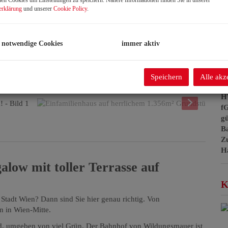
n Cookies um Einstellungen zu speichern. Nähere Informationen finden Sie in unserer
N
erklärung
und unserer
Cookie Policy
.
F
W
G
G
 notwendige Cookies
immer aktiv
Ke
Te
B
Speichern
Alle akz
W
H
f
gü
B
Z
H
alow mit toller Terrasse auf
K
 Stadt Wien? Dann sind Sie hier genau richtig. Von
n in Wien-Mitte.
nd, umgeben von viel Grün. Der Bahnhof von Wildungsmauer ist