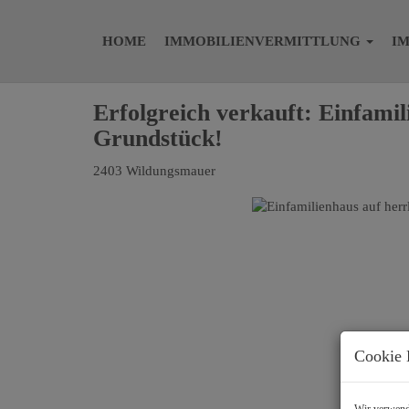
HOME
IMMOBILIENVERMITTLUNG
I
Erfolgreich verkauft: Einfami
Grundstück!
2403 Wildungsmauer
Cookie 