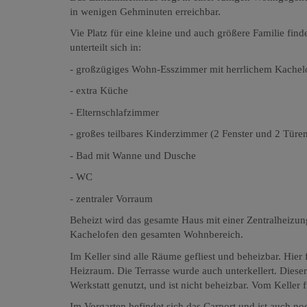
in wenigen Gehminuten erreichbar.
Vie Platz für eine kleine und auch größere Familie f
unterteilt sich in:
- großzügiges Wohn-Esszimmer mit herrlichem Kachelo
- extra Küche
- Elternschlafzimmer
- großes teilbares Kinderzimmer (2 Fenster und 2 Türe
- Bad mit Wanne und Dusche
- WC
- zentraler Vorraum
Beheizt wird das gesamte Haus mit einer Zentralheizun
Kachelofen den gesamten Wohnbereich.
Im Keller sind alle Räume gefliest und beheizbar. Hier
Heizraum. Die Terrasse wurde auch unterkellert. Dies
Werkstatt genutzt, und ist nicht beheizbar. Vom Keller 
Im Vorgarten befindet sich das Carport und ist auch noc