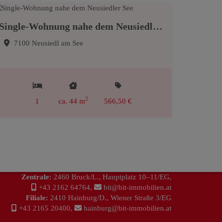
Single-Wohnung nahe dem Neusiedler See
7100 Neusiedl am See
2
1
ca. 44 m
566,50 €
BIT Immobilien Handelsg.m.b.H.
IMMOBILIENVERMITTLUNG
Zentrale:
2460 Bruck/L., Hauptplatz 10–11/EG,
+43 2162 64764
,
bit@bit-immobilien.at
Filiale:
2410 Hainburg/D., Wiener Straße 3/EG
+43 2165 20400
,
hainburg@bit-immobilien.at