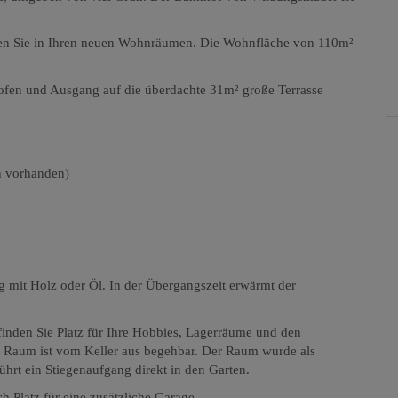
inden Sie in Ihren neuen Wohnräumen. Die Wohnfläche von 110m²
fen und Ausgang auf die überdachte 31m² große Terrasse
n vorhanden)
g mit Holz oder Öl. In der Übergangszeit erwärmt der
 finden Sie Platz für Ihre Hobbies, Lagerräume und den
er Raum ist vom Keller aus begehbar. Der Raum wurde als
führt ein Stiegenaufgang direkt in den Garten.
h Platz für eine zusätzliche Garage.