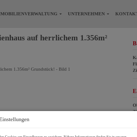
MMOBILIENVERWALTUNG
UNTERNEHMEN
KONTAK
lienhaus auf herrlichem 1.356m²
B
K
F
Z
E
Ob
Z
V
Einstellungen
O
K