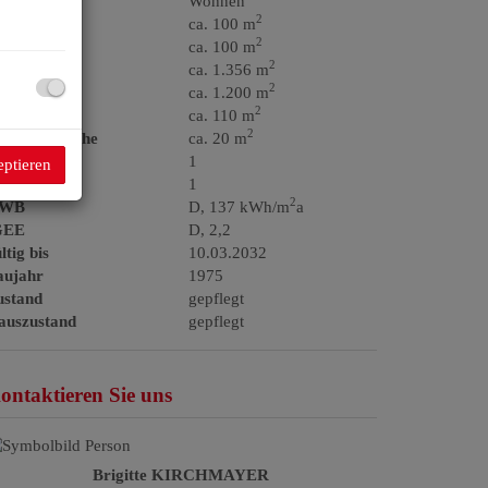
utzungsart
Wohnen
2
läche
ca. 100 m
2
ohnfläche
ca. 100 m
2
rundfläche
ca. 1.356 m
2
artenfläche
ca. 1.200 m
2
llerfläche
ca. 110 m
2
rrassenfläche
ca. 20 m
äder
1
eptieren
C
1
2
WB
D, 137 kWh/m
a
GEE
D, 2,2
ltig bis
10.03.2032
aujahr
1975
ustand
gepflegt
auszustand
gepflegt
ontaktieren Sie uns
Brigitte KIRCHMAYER