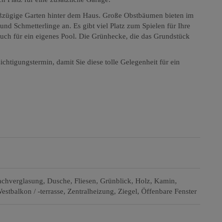
roßzügige Garten hinter dem Haus. Große Obstbäumen bieten im
d Schmetterlinge an. Es gibt viel Platz zum Spielen für Ihre
uch für ein eigenes Pool. Die Grünhecke, die das Grundstück
chtigungstermin, damit Sie diese tolle Gelegenheit für ein
achverglasung
Dusche
Fliesen
Grünblick
Holz
Kamin
estbalkon / -terrasse
Zentralheizung
Ziegel
Öffenbare Fenster