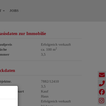
T
JOBS
asisdaten zur Immobilie
aufpreis
Erfolgreich verkauft
2
läche
ca. 100 m
immer
3,5
ckdaten
jektnr.
7882/12410
immer
3,5
ermarktungsart
Kauf
bjektart
Haus
aufpreis
Erfolgreich verkauft