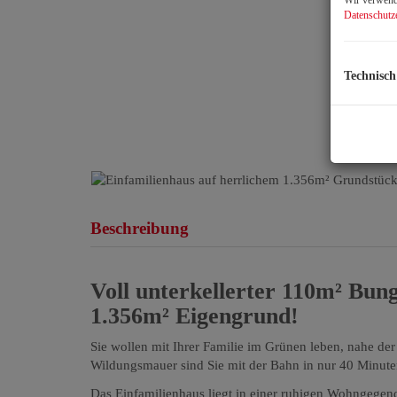
Wir verwende
Datenschutz
Technisch
Beschreibung
Voll unterkellerter 110m² Bung
1.356m² Eigengrund!
Sie wollen mit Ihrer Familie im Grünen leben, nahe der
Wildungsmauer sind Sie mit der Bahn in nur 40 Minute
Das Einfamilienhaus liegt in einer ruhigen Wohngege