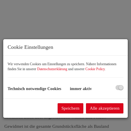
Cookie Einstellungen
Grundstück
Wir verwenden Cookies um Einstellungen zu speichern. Nähere Informationen
finden Sie in unserer
Datenschutzerklärung
und unserer
Cookie Policy
.
Beschreibung
Technisch notwendige Cookies
immer aktiv
Leben mitten in der Natur!
Das Grundstück befindet sich in einer Neuparzellierung am Rande
Speichern
Alle akzeptieren
von Nickelsdorf. Die leichte erhöhte Lage gewährt einen
herrlichen Blick über angrenzenden Wiesen und Felder!
Gewidmet ist die gesamte Grundstücksfläche als Bauland