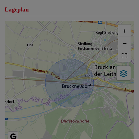
Lageplan
+
−