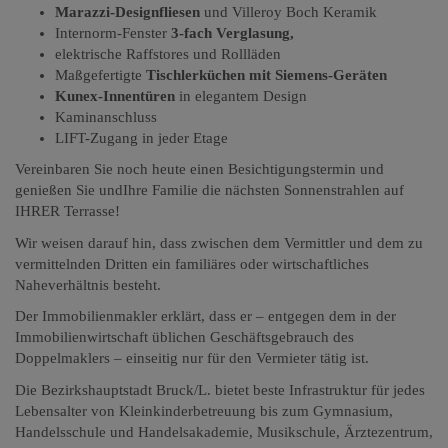
Marazzi-Designfliesen
und Villeroy Boch Keramik
Internorm-Fenster
3-fach Verglasung,
elektrische Raffstores und Rollläden
Maßgefertigte
Tischlerküchen mit Siemens-Geräten
Kunex-Innentüren
in elegantem Design
Kaminanschluss
LIFT-Zugang in jeder Etage
Vereinbaren Sie noch heute einen Besichtigungstermin und
genießen Sie undIhre Familie die nächsten Sonnenstrahlen auf
IHRER Terrasse!
Wir weisen darauf hin, dass zwischen dem Vermittler und dem zu
vermittelnden Dritten ein familiäres oder wirtschaftliches
Naheverhältnis besteht.
Der Immobilienmakler erklärt, dass er – entgegen dem in der
Immobilienwirtschaft üblichen Geschäftsgebrauch des
Doppelmaklers – einseitig nur für den Vermieter tätig ist.
Die Bezirkshauptstadt Bruck/L. bietet beste Infrastruktur für jedes
Lebensalter von Kleinkinderbetreuung bis zum Gymnasium,
Handelsschule und Handelsakademie, Musikschule, Ärztezentrum,