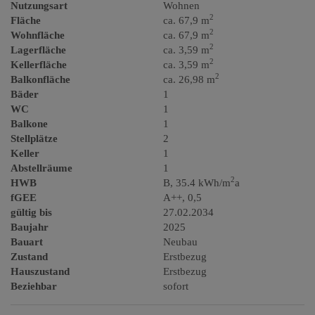
Nutzungsart
Wohnen
2
Fläche
ca. 67,9 m
2
Wohnfläche
ca. 67,9 m
2
Lagerfläche
ca. 3,59 m
2
Kellerfläche
ca. 3,59 m
2
Balkonfläche
ca. 26,98 m
Bäder
1
WC
1
Balkone
1
Stellplätze
2
Keller
1
Abstellräume
1
2
HWB
B, 35.4 kWh/m
a
fGEE
A++, 0,5
gültig bis
27.02.2034
Baujahr
2025
Bauart
Neubau
Zustand
Erstbezug
Hauszustand
Erstbezug
Beziehbar
sofort