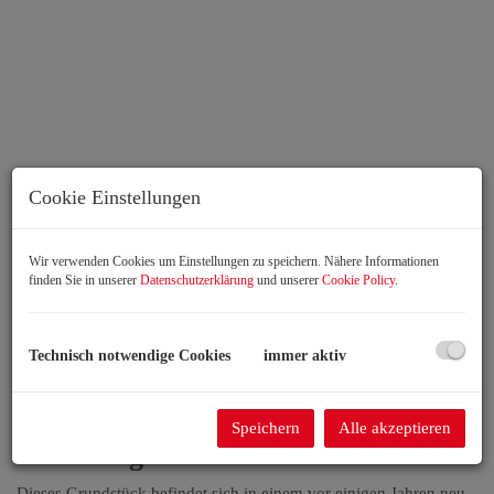
Cookie Einstellungen
Wir verwenden Cookies um Einstellungen zu speichern. Nähere Informationen
finden Sie in unserer
Datenschutzerklärung
und unserer
Cookie Policy
.
Beschreibung
Technisch notwendige Cookies
immer aktiv
„Ruhe genießen, Wien/Bratislava
schnell erreichen – Baugrund ohne
Speichern
Alle akzeptieren
Bauzwang“
Dieses Grundstück befindet sich in einem vor einigen Jahren neu